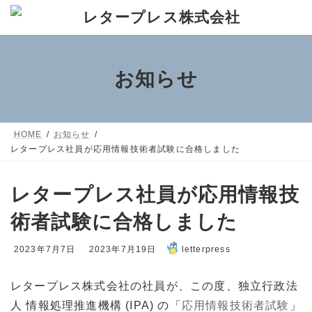
コ
ナ
ン
ビ
テ
ゲ
ン
ー
お知らせ
ツ
シ
へ
ョ
ス
ン
HOME
お知らせ
キ
に
レタープレス社員が応用情報技術者試験に合格しました
ッ
移
プ
動
レタープレス社員が応用情報技
術者試験に合格しました
最
2023年7月7日
2023年7月19日
letterpress
終
更
レタープレス株式会社の社員が、この度、独立行政法
新
人 情報処理推進機構 (IPA) の「
応用情報技術者試験
」
日