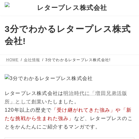
コ
ナ
ン
ビ
テ
ゲ
3分でわかるレタープレス株式
ン
ー
ツ
シ
会社!
へ
ョ
ス
ン
HOME
会社情報
3分でわかるレタープレス株式会社!
キ
に
ッ
移
プ
動
レタープレス株式会社は
明治時代に「増田兄弟活版
所」として創業
いたしました。
120年以上の歴史で
「受け継がれてきた強み」や「新
たな挑戦から生まれた強み」
など、レタープレスのこ
とをかんたんにご紹介するマンガです。