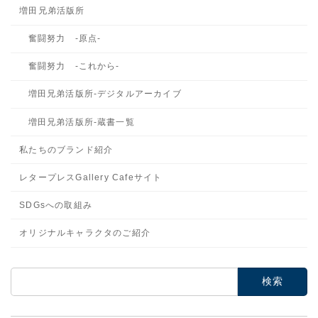
増田兄弟活版所
奮闘努力 -原点-
奮闘努力 -これから-
増田兄弟活版所-デジタルアーカイブ
増田兄弟活版所-蔵書一覧
私たちのブランド紹介
レタープレスGallery Cafeサイト
SDGsへの取組み
オリジナルキャラクタのご紹介
検
索: