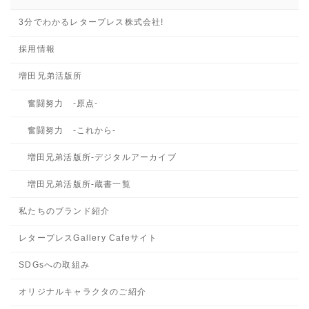
3分でわかるレタープレス株式会社!
採用情報
増田兄弟活版所
奮闘努力 -原点-
奮闘努力 -これから-
増田兄弟活版所-デジタルアーカイブ
増田兄弟活版所-蔵書一覧
私たちのブランド紹介
レタープレスGallery Cafeサイト
SDGsへの取組み
オリジナルキャラクタのご紹介