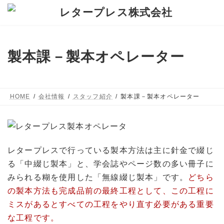
コ
ナ
ン
ビ
テ
ゲ
ン
ー
製本課－製本オペレーター
ツ
シ
へ
ョ
ス
ン
HOME
会社情報
スタッフ紹介
製本課－製本オペレーター
キ
に
ッ
移
プ
動
レタープレスで行っている製本方法は主に針金で綴じ
る「中綴じ製本」と、学会誌やページ数の多い冊子に
みられる糊を使用した「無線綴じ製本」です。
どちら
の製本方法も完成品前の最終工程として、この工程に
ミスがあるとすべての工程をやり直す必要がある重要
な工程です。