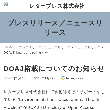
コ
ナ
ン
ビ
テ
ゲ
プレスリリース／ニュースリ
ン
ー
ツ
シ
リース
へ
ョ
ス
ン
HOME
プレスリリース／ニュースリリース
ニュースリリース
キ
に
DOAJ搭載についてのお知らせ
ッ
移
プ
動
DOAJ搭載についてのお知らせ
最
2021年1月21日
2021年1月29日
letterpress
終
更
レタープレス株式会社にて学術誌発行のサポートをし
新
日
ている “Environmental and Occupational Health
時
Practice“ がDOAJ（Directory of Open Access
: