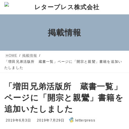
コ
ナ
ン
ビ
テ
ゲ
ン
ー
掲載情報
ツ
シ
へ
ョ
ス
ン
HOME
掲載情報
キ
に
「増田兄弟活版所 蔵書一覧」ページに「開宗と親鸞」書籍を追加い
ッ
移
たしました
プ
動
「増田兄弟活版所 蔵書一覧」
ページに「開宗と親鸞」書籍を
追加いたしました
最
2019年6月3日
2019年7月29日
letterpress
終