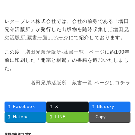
更
新
日
レタープレス株式会社では、会社の前身である「増田
時
:
兄弟活版所」が発行した出版物を随時収集し
「増田兄
弟活版所-蔵書一覧」ページ
にて紹介しております。
この度
「増田兄弟活版所-蔵書一覧」ページ
に約100年
前に印刷した「開宗と親鸞」の書籍を追加いたしまし
た。
増田兄弟活版所―蔵書一覧 ページはコチラ
Facebook
X
Bluesky
Hatena
LINE
Copy