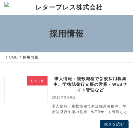
コ
ナ
ン
ビ
テ
ゲ
ン
ー
採用情報
ツ
シ
へ
ョ
ス
ン
HOME
採用情報
キ
に
ッ
移
プ
動
求人情報：複数職種で新規採用募集
お知らせ
中。学術誌発行支援の営業・WEBサ
イト管理など
2025年3月6日
求人情報：複数職種で新規採用募集中。学
術誌発行支援の営業・WEBサイト管理など
続きを読む