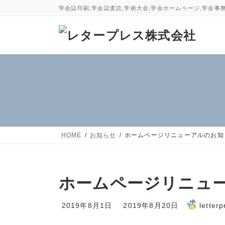
コ
ナ
学会誌印刷,学会誌査読,学術大会,学会ホームページ,学会事
ン
ビ
テ
ゲ
ン
ー
ツ
シ
へ
ョ
ス
ン
キ
に
ッ
移
プ
動
HOME
お知らせ
ホームページリニューアルのお知
ホームページリニュ
最
2019年8月1日
2019年8月20日
letter
終