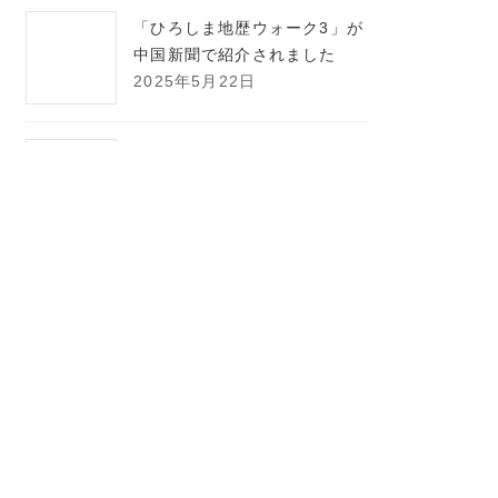
「ひろしま地歴ウォーク3」が
中国新聞で紹介されました
2025年5月22日
レタープレス社員が共著で執
筆した「JATSがわかる －学術
情報XML作成の実際－ 」が出
版されました
2025年4月11日
Scopusへの収録についてのお
知らせ
2024年12月9日
レタープレス社員が図書館総
合展にて登壇いたしました