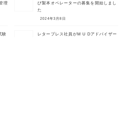
管理
び製本オペレーターの募集を開始しまし
た
2024年3月8日
試験
レタープレス社員がM U Dアドバイザー
検定に合格しました
2022年8月4日
試験
求人情報：グラフィックデザイナーおよ
び編集職（パート）の募集を開始しまし
た
2021年12月5日
会社