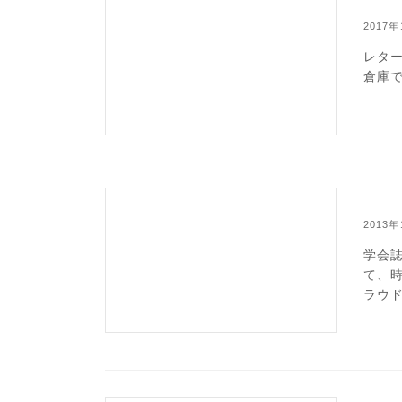
2017
レタ
倉庫
2013
学会
て、
ラウ