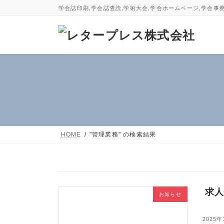
コ
ナ
学会誌印刷,学会誌査読,学術大会,学会ホームページ,学会事
ン
ビ
テ
ゲ
ン
ー
ツ
シ
へ
ョ
ス
ン
キ
に
ッ
移
プ
動
HOME
"管理業務" の検索結果
求人
お知らせ
2025