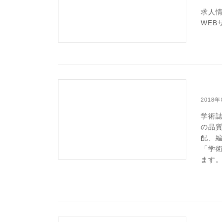
求人
WEB
2018
学術
の品
配、編
「学
ます