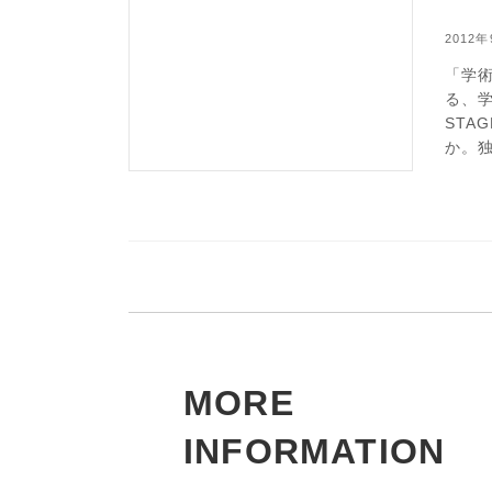
2012
「学
る、
STA
か。
MORE
INFORMATION