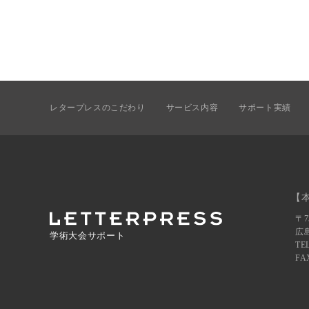
レタープレスのこだわり
サービス内容
サポート実績
【
〒7
広
学術大会サポート
TEL
FAX