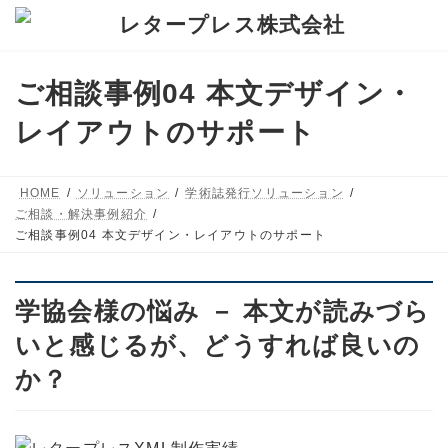
コ
ナ
ン
ビ
テ
ゲ
ご相談事例04 本文デザイン・
ン
ー
ツ
シ
レイアウトのサポート
へ
ョ
ス
ン
HOME
ソリューション
学術誌発行ソリューション
キ
に
ご相談・解決事例紹介
ッ
移
ご相談事例04 本文デザイン・レイアウトのサポート
プ
動
学協会様の悩み － 本文が読みづら
いと感じるが、どうすれば良いの
か？