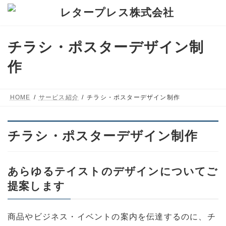
コ
ナ
ン
ビ
テ
ゲ
チラシ・ポスターデザイン制
ン
ー
ツ
シ
作
へ
ョ
ス
ン
HOME
サービス紹介
チラシ・ポスターデザイン制作
キ
に
ッ
移
プ
動
チラシ・ポスターデザイン制作
あらゆるテイストのデザインについてご
提案します
商品やビジネス・イベントの案内を伝達するのに、チ