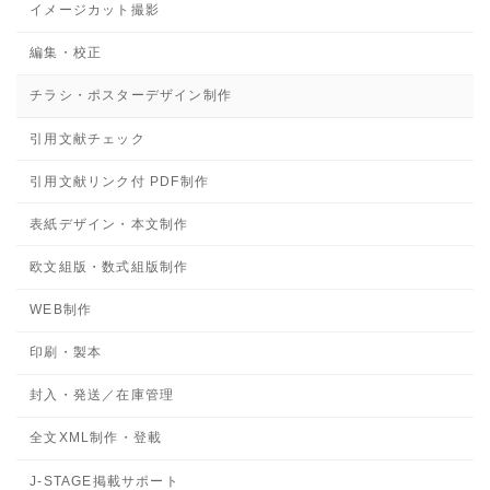
イメージカット撮影
編集・校正
チラシ・ポスターデザイン制作
引用文献チェック
引用文献リンク付 PDF制作
表紙デザイン・本文制作
欧文組版・数式組版制作
WEB制作
印刷・製本
封入・発送／在庫管理
全文XML制作・登載
J-STAGE掲載サポート